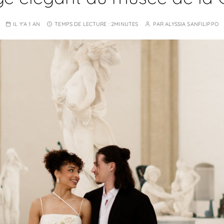
IL Y'A 1 AN
TEMPS DE LECTURE :
2MINUTES
PAR
ALYSSIA SANFILIPPO