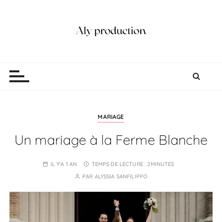
P
a
s
s
e
Aly production
Vidéaste Photographe Mariage Lille
r
a
u
c
o
MARIAGE
n
Un mariage à la Ferme Blanche
t
e
IL Y'A 1 AN
TEMPS DE LECTURE :
2MINUTES
n
PAR
ALYSSIA SANFILIPPO
u