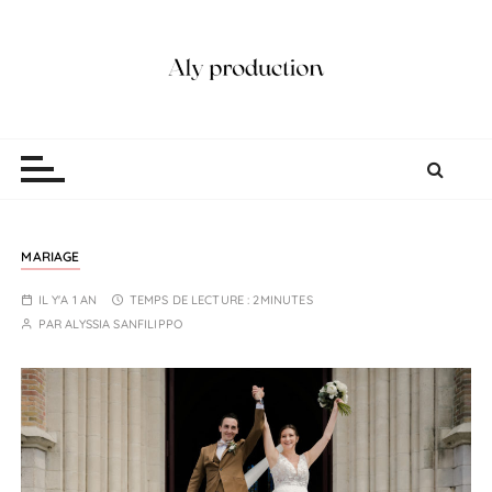
Aly production
Vidéaste Photographe Mariage Lille
MARIAGE
IL Y'A 1 AN
TEMPS DE LECTURE :
2MINUTES
PAR
ALYSSIA SANFILIPPO