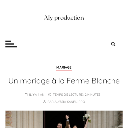
P
a
s
s
e
Aly production
Vidéaste Photographe Mariage Lille
r
a
u
c
o
MARIAGE
n
Un mariage à la Ferme Blanche
t
e
IL Y'A 1 AN
TEMPS DE LECTURE :
2MINUTES
n
PAR
ALYSSIA SANFILIPPO
u