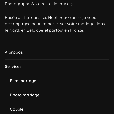
Photographe & vidéaste de mariage
c
h
e
Basée à Lille, dans les Hauts-de-France, je vous
p
accompagne pour immortaliser votre mariage dans
o
le Nord, en Belgique et partout en France.
u
r
À propos
:
Services
Film mariage
Photo mariage
Couple