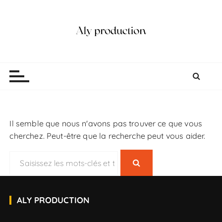
P
a
s
s
e
Aly production
Vidéaste Photographe Mariage Lille
r
a
u
c
o
Il semble que nous n'avons pas trouver ce que vous
n
cherchez. Peut-être que la recherche peut vous aider.
t
e
R
n
e
u
c
h
ALY PRODUCTION
e
r