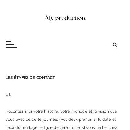
P
a
s
s
e
Aly production
Vidéaste Photographe Mariage Lille
r
a
u
c
o
n
LES ÉTAPES DE CONTACT
t
e
01.
n
u
Racontez-moi votre histoire, votre mariage et la vision que
vous avez de cette journée. (vos deux prénoms, la date et
lieux du mariage, le type de cérémonie, si vous recherchez