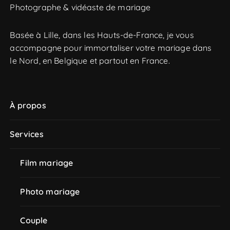
Photographe & vidéaste de mariage
c
h
e
Basée à Lille, dans les Hauts-de-France, je vous
p
accompagne pour immortaliser votre mariage dans
o
le Nord, en Belgique et partout en France.
u
r
À propos
:
Services
Film mariage
Photo mariage
Couple