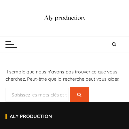
P
a
s
s
e
Aly production
Vidéaste Photographe Mariage Lille
r
a
u
c
o
Il semble que nous n'avons pas trouver ce que vous
n
cherchez. Peut-être que la recherche peut vous aider.
t
e
R
n
e
u
c
h
ALY PRODUCTION
e
r