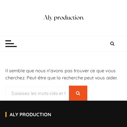
P
a
s
s
e
Aly production
Vidéaste Photographe Mariage Lille
r
a
u
c
o
Il semble que nous n'avons pas trouver ce que vous
n
cherchez. Peut-être que la recherche peut vous aider.
t
e
R
n
e
u
c
h
ALY PRODUCTION
e
r