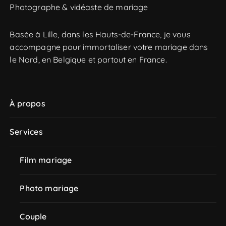
Photographe & vidéaste de mariage
c
h
e
Basée à Lille, dans les Hauts-de-France, je vous
p
accompagne pour immortaliser votre mariage dans
o
le Nord, en Belgique et partout en France.
u
r
À propos
:
Services
Film mariage
Photo mariage
Couple