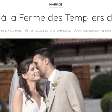
MARIAGE
à la Ferme des Templiers de
IL Y'A 9 MOIS
TEMPS DE LECTURE :
2MINUTES
PAR
ALYSSIA SANFILIPPO