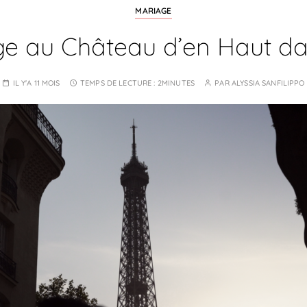
MARIAGE
e au Château d’en Haut da
IL Y'A 11 MOIS
TEMPS DE LECTURE :
2MINUTES
PAR
ALYSSIA SANFILIPPO