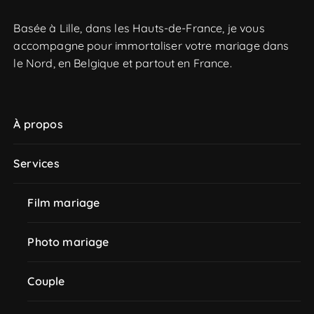
i
Basée à Lille, dans les Hauts-de-France, je vous
o
accompagne pour immortaliser votre mariage dans
n
le Nord, en Belgique et partout en France.
d
e
s
À propos
a
r
Services
t
Film mariage
i
c
Photo mariage
l
e
Couple
s