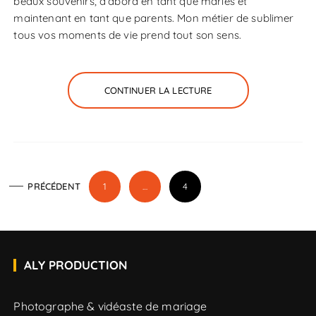
beaux souvenirs, d’abord en tant que mariés et
maintenant en tant que parents. Mon métier de sublimer
tous vos moments de vie prend tout son sens.
CONTINUER LA LECTURE
N
PRÉCÉDENT
1
…
4
a
v
i
g
ALY PRODUCTION
a
t
Photographe & vidéaste de mariage