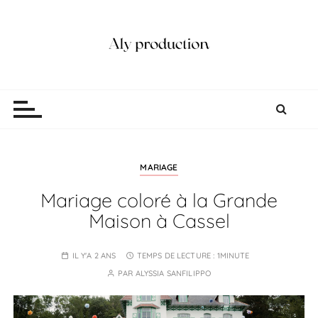
P
a
s
s
e
Aly production
Vidéaste Photographe Mariage Lille
r
a
u
c
o
MARIAGE
n
Mariage coloré à la Grande
t
Maison à Cassel
e
n
u
IL Y'A 2 ANS
TEMPS DE LECTURE :
1MINUTE
PAR
ALYSSIA SANFILIPPO