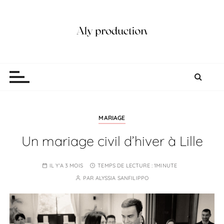
P
a
s
s
e
Aly production
Vidéaste Photographe Mariage Lille
r
a
u
c
o
MARIAGE
n
Un mariage civil d’hiver à Lille
t
e
IL Y'A 3 MOIS
TEMPS DE LECTURE :
1MINUTE
n
PAR
ALYSSIA SANFILIPPO
u