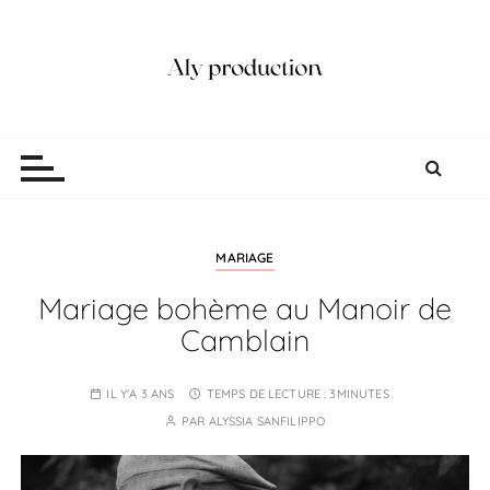
P
a
s
s
e
Aly production
Vidéaste Photographe Mariage Lille
r
a
u
c
o
MARIAGE
n
Mariage bohème au Manoir de
t
Camblain
e
n
u
IL Y'A 3 ANS
TEMPS DE LECTURE :
3MINUTES
PAR
ALYSSIA SANFILIPPO