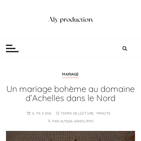
P
a
s
s
e
Aly production
Vidéaste Photographe Mariage Lille
r
a
u
c
o
MARIAGE
n
Un mariage bohème au domaine
t
d’Achelles dans le Nord
e
n
u
IL Y'A 3 ANS
TEMPS DE LECTURE :
1MINUTE
PAR
ALYSSIA SANFILIPPO