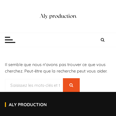
P
a
s
s
e
Aly production
Vidéaste Photographe Mariage Lille
r
a
u
c
o
Il semble que nous n'avons pas trouver ce que vous
n
cherchez. Peut-être que la recherche peut vous aider.
t
e
R
n
e
u
c
h
ALY PRODUCTION
e
r