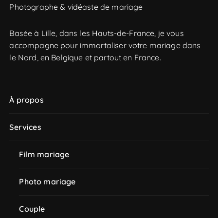
Photographe & vidéaste de mariage
c
h
e
Basée à Lille, dans les Hauts-de-France, je vous
p
accompagne pour immortaliser votre mariage dans
o
le Nord, en Belgique et partout en France.
u
r
À propos
:
Services
Film mariage
Photo mariage
Couple