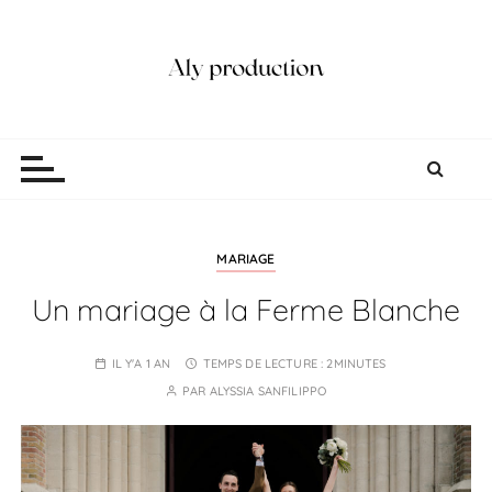
P
a
s
s
e
Aly production
Vidéaste Photographe Mariage Lille
r
a
u
c
o
MARIAGE
n
Un mariage à la Ferme Blanche
t
e
IL Y'A 1 AN
TEMPS DE LECTURE :
2MINUTES
n
PAR
ALYSSIA SANFILIPPO
u