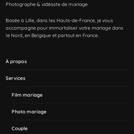
Photographe & vidéaste de mariage
c
h
e
Basée à Lille, dans les Hauts-de-France, je vous
p
accompagne pour immortaliser votre mariage dans
o
le Nord, en Belgique et partout en France.
u
r
À propos
:
Services
Film mariage
Photo mariage
Couple