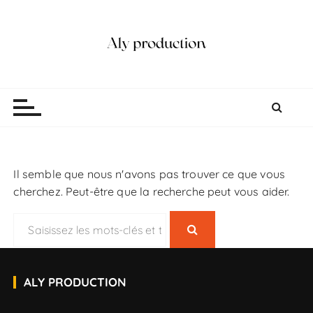
P
a
s
s
e
Aly production
Vidéaste Photographe Mariage Lille
r
a
u
c
o
Il semble que nous n'avons pas trouver ce que vous
n
cherchez. Peut-être que la recherche peut vous aider.
t
e
R
n
e
u
c
h
ALY PRODUCTION
e
r