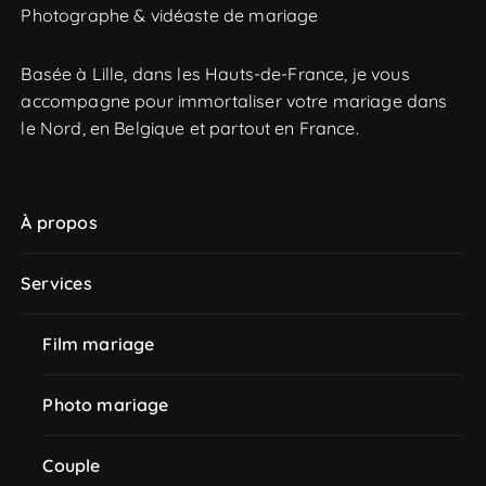
Photographe & vidéaste de mariage
c
h
e
Basée à Lille, dans les Hauts-de-France, je vous
p
accompagne pour immortaliser votre mariage dans
o
le Nord, en Belgique et partout en France.
u
r
À propos
:
Services
Film mariage
Photo mariage
Couple