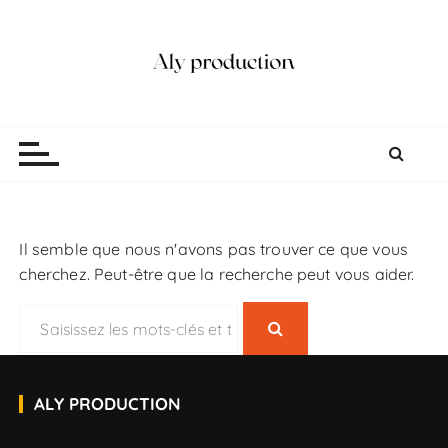
P
a
s
s
e
Aly production
Vidéaste Photographe Mariage Lille
r
a
u
c
o
Il semble que nous n'avons pas trouver ce que vous
n
cherchez. Peut-être que la recherche peut vous aider.
t
e
R
n
e
u
c
h
ALY PRODUCTION
e
r